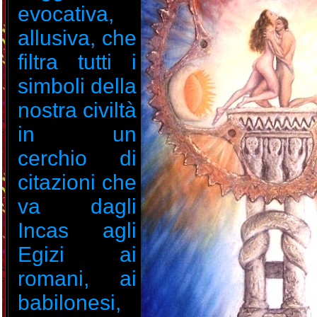
evocativa,
allusiva, che
filtra tutti i
simboli della
nostra civiltà
in un
cerchio di
citazioni che
va dagli
Incas agli
Egizi ai
romani, ai
babilonesi,