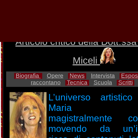
Anna Maria Guarnieri fonda
PITTart sospesa tra il si
magico e i misteri dell
Articolo critico della Dott.ss
Miceli
Biografia
Opere
News
Intervista
Esposi
raccontano
Tecnica
Scuola
Scritti
L’universo artistic
Maria Guar
magistralmente com
movendo da un’is