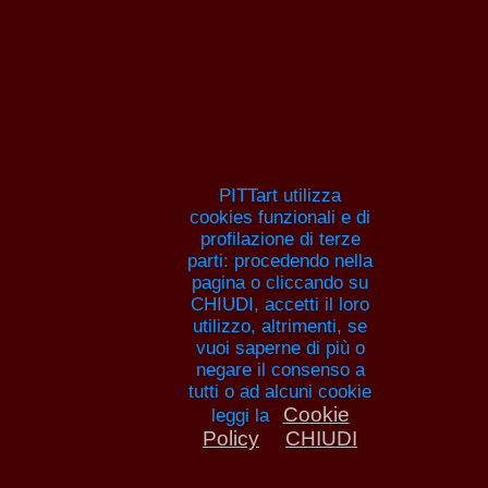
Pitture e artisti
HOME
ANNA MARIA GUARNIERI
ELENCH
PITTORI
ANNUNCI
AR
PITTart utilizza
cookies funzionali e di
profilazione di terze
parti: procedendo nella
pagina o cliccando su
CHIUDI, accetti il loro
Il critico d'arte Melind
utilizzo, altrimenti, se
vuoi saperne di più o
racconta Anna Ma
negare il consenso a
tutti o ad alcuni cookie
Guarnieri
Cookie
leggi la
Policy
CHIUDI